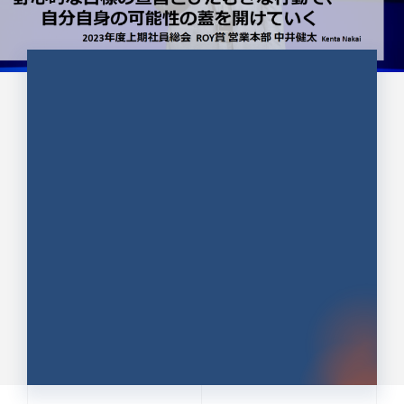
CULTURE 37
野心的な目標の宣言とひたむきな
行動で、自分自身の可能性の蓋を
開けていく ｜2023年度上期社...
中井 健太（なかい けんた）（PR TIMES 第二営業本
部副部長）
DATE:2024.01.17
セールス
新卒 総合職
社員インタビュー
PR TIMES