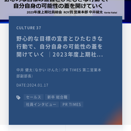
CULTURE 37
野心的な目標の宣言とひたむきな
行動で、自分自身の可能性の蓋を
開けていく ｜2023年度上期社...
中井 健太（なかい けんた）（PR TIMES 第二営業本
部副部長）
DATE:2024.01.17
セールス
新卒 総合職
社員インタビュー
PR TIMES