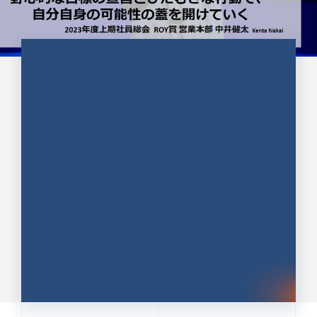
CULTURE 37
野心的な目標の宣言とひたむきな
行動で、自分自身の可能性の蓋を
開けていく ｜2023年度上期社...
中井 健太（なかい けんた）（PR TIMES 第二営業本
部副部長）
DATE:2024.01.17
セールス
新卒 総合職
社員インタビュー
PR TIMES