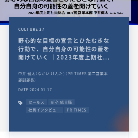
CULTURE 37
野心的な目標の宣言とひたむきな
行動で、自分自身の可能性の蓋を
開けていく ｜2023年度上期社...
中井 健太（なかい けんた）（PR TIMES 第二営業本
部副部長）
DATE:2024.01.17
セールス
新卒 総合職
社員インタビュー
PR TIMES