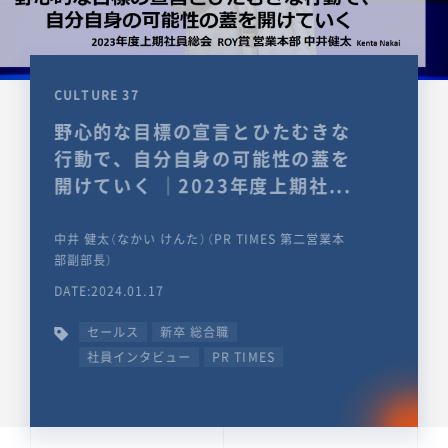
CULTURE 37
野心的な目標の宣言とひたむきな
行動で、自分自身の可能性の蓋を
開けていく ｜2023年度上期社...
中井 健太（なかい けんた）（PR TIMES 第二営業本
部副部長）
DATE:2024.01.17
セールス
新卒 総合職
社員インタビュー
PR TIMES