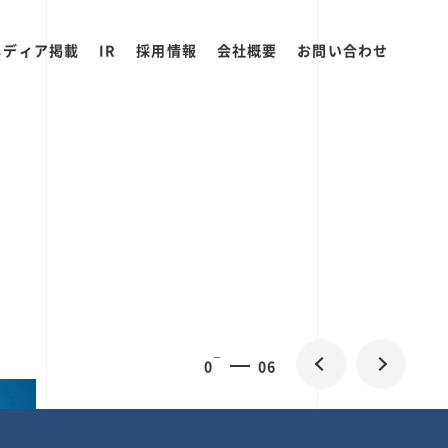
メディア掲載
IR
採用情報
会社概要
お問い合わせ
0
1
06