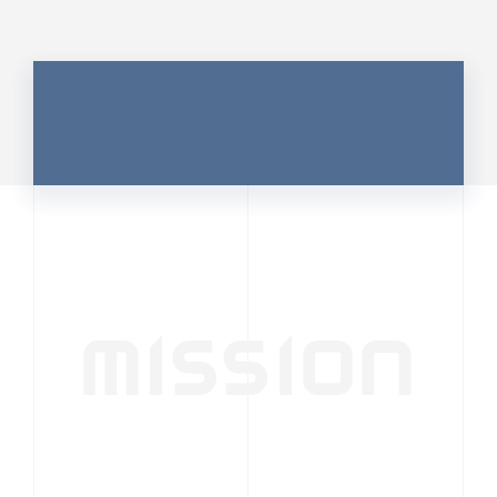
MISSION
行動者発の情報が、
人の心を揺さぶる
時代へ