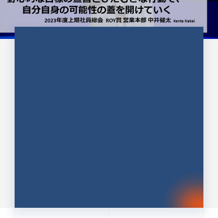
CULTURE 37
野心的な目標の宣言とひたむきな
行動で、自分自身の可能性の蓋を
開けていく ｜2023年度上期社...
中井 健太（なかい けんた）（PR TIMES 第二営業本
部副部長）
DATE:2024.01.17
セールス
新卒 総合職
社員インタビュー
PR TIMES