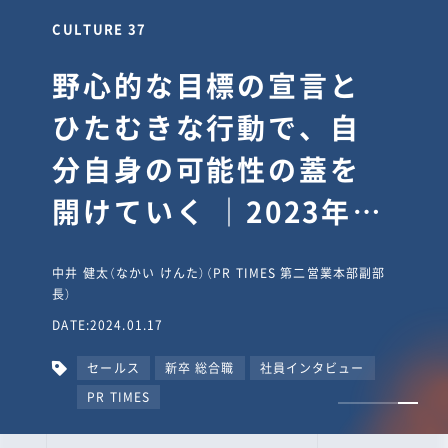
CULTURE 30
逆境では自分のスタン
スを変え“予想を裏切
り、期待を超える”【真
輔塾・前編】
山田真輔（やまだ しんすけ）（執行役員 兼 Jooto事業部
長）
DATE:2023.09.08
カルチャー
CxO
キャリア入社
Jooto