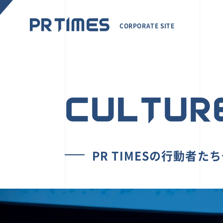
CORPORATE SITE
CULTUR
PR TIMESの行動者た