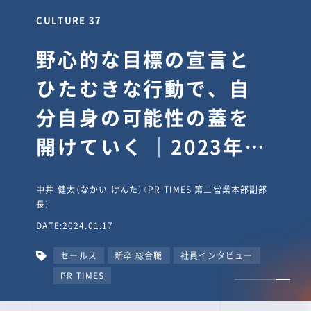
CULTURE 30
逆境では自分のスタン
スを変え“予想を裏切
り、期待を超える”【真
輔塾・前編】
山田真輔（やまだ しんすけ）（執行役員 兼 Jooto事業部
長）
DATE:2023.09.08
カルチャー
CxO
キャリア入社
Jooto