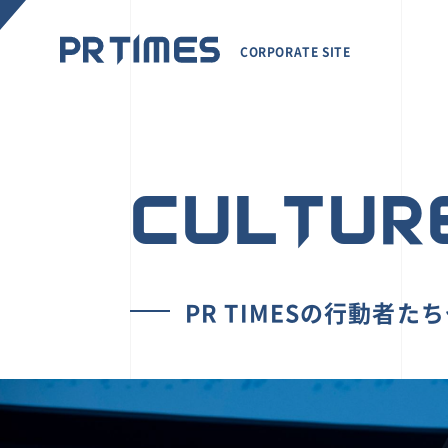
CORPORATE SITE
CULTUR
PR TIMESの行動者た