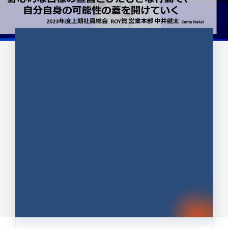
CULTURE 37
野心的な目標の宣言とひたむきな
行動で、自分自身の可能性の蓋を
開けていく ｜2023年度上期社...
中井 健太（なかい けんた）（PR TIMES 第二営業本
部副部長）
DATE:2024.01.17
セールス
新卒 総合職
社員インタビュー
PR TIMES