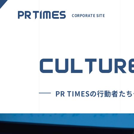
CORPORATE SITE
CULTUR
PR TIMESの行動者た