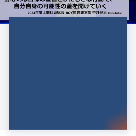
CULTURE 37
野心的な目標の宣言とひたむきな
行動で、自分自身の可能性の蓋を
開けていく ｜2023年度上期社...
中井 健太（なかい けんた）（PR TIMES 第二営業本
部副部長）
DATE:2024.01.17
セールス
新卒 総合職
社員インタビュー
PR TIMES