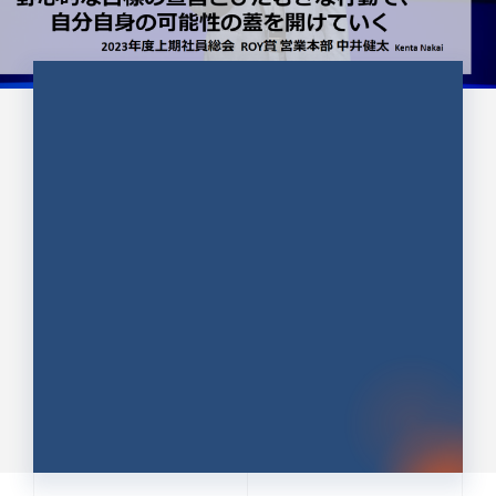
CULTURE 37
野心的な目標の宣言とひたむきな
行動で、自分自身の可能性の蓋を
開けていく ｜2023年度上期社...
中井 健太（なかい けんた）（PR TIMES 第二営業本
部副部長）
DATE:2024.01.17
セールス
新卒 総合職
社員インタビュー
PR TIMES