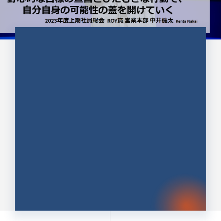
CULTURE 37
野心的な目標の宣言とひたむきな
行動で、自分自身の可能性の蓋を
開けていく ｜2023年度上期社...
中井 健太（なかい けんた）（PR TIMES 第二営業本
部副部長）
DATE:2024.01.17
セールス
新卒 総合職
社員インタビュー
PR TIMES