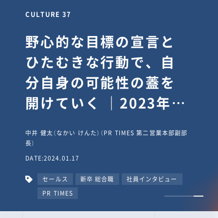
CULTURE 30
逆境では自分のスタン
スを変え“予想を裏切
り、期待を超える”【真
輔塾・前編】
山田真輔（やまだ しんすけ）（執行役員 兼 Jooto事業部
長）
DATE:2023.09.08
カルチャー
CxO
キャリア入社
Jooto