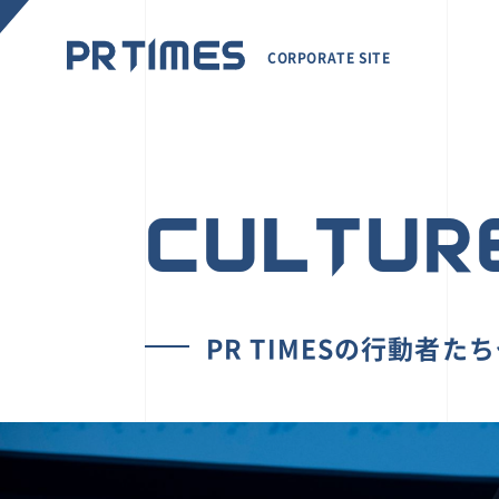
CORPORATE SITE
CULTUR
PR TIMESの行動者た