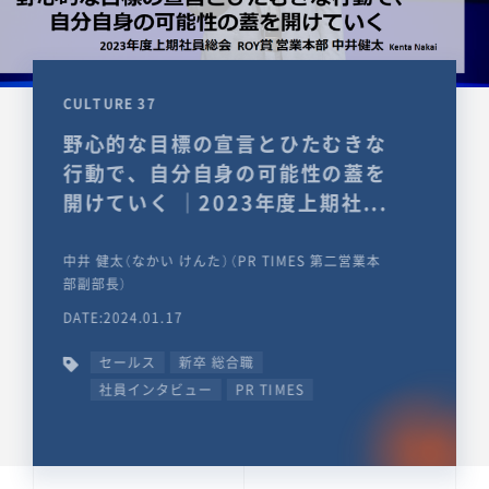
CULTURE 37
野心的な目標の宣言とひたむきな
行動で、自分自身の可能性の蓋を
開けていく ｜2023年度上期社...
中井 健太（なかい けんた）（PR TIMES 第二営業本
部副部長）
DATE:2024.01.17
セールス
新卒 総合職
社員インタビュー
PR TIMES