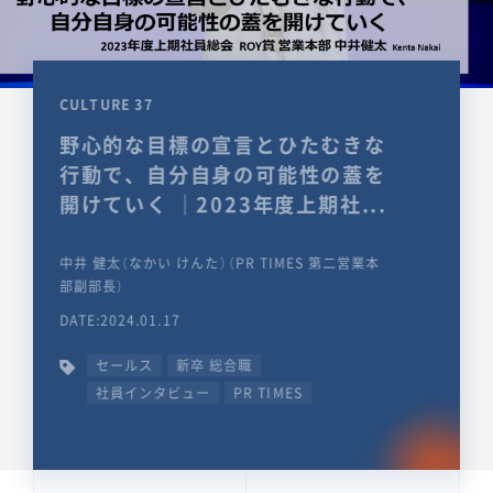
CULTURE 37
野心的な目標の宣言とひたむきな
行動で、自分自身の可能性の蓋を
開けていく ｜2023年度上期社...
中井 健太（なかい けんた）（PR TIMES 第二営業本
部副部長）
DATE:2024.01.17
セールス
新卒 総合職
社員インタビュー
PR TIMES