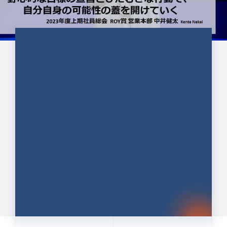
CULTURE 37
野心的な目標の宣言とひたむきな
行動で、自分自身の可能性の蓋を
開けていく ｜2023年度上期社...
中井 健太（なかい けんた）（PR TIMES 第二営業本
部副部長）
DATE:2024.01.17
セールス
新卒 総合職
社員インタビュー
PR TIMES