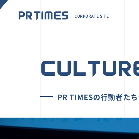
CORPORATE SITE
CULTUR
PR TIMESの行動者た