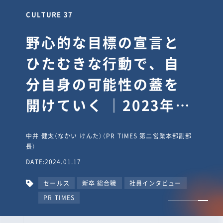
CULTURE 37
野心的な目標の宣言と
ひたむきな行動で、自
分自身の可能性の蓋を
開けていく ｜2023年度
上期社員総会受賞イン
中井 健太（なかい けんた）（PR TIMES 第二営業本部副部
タビュー #PR
長）
DATE:2024.01.17
TIMESな人たち
セールス
新卒 総合職
社員インタビュー
PR TIMES