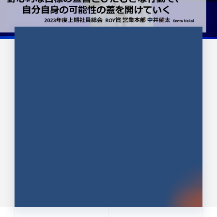
CULTURE 37
野心的な目標の宣言とひたむきな
行動で、自分自身の可能性の蓋を
開けていく ｜2023年度上期社...
中井 健太（なかい けんた）（PR TIMES 第二営業本
部副部長）
DATE:2024.01.17
セールス
新卒 総合職
社員インタビュー
PR TIMES