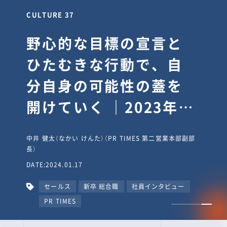
CULTURE 30
逆境では自分のスタン
スを変え“予想を裏切
り、期待を超える”【真
輔塾・前編】
山田真輔（やまだ しんすけ）（執行役員 兼 Jooto事業部
長）
DATE:2023.09.08
カルチャー
CxO
キャリア入社
Jooto