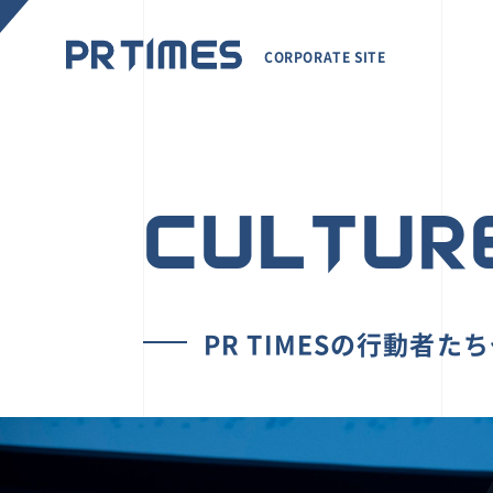
CORPORATE SITE
CULTUR
PR TIMESの行動者た