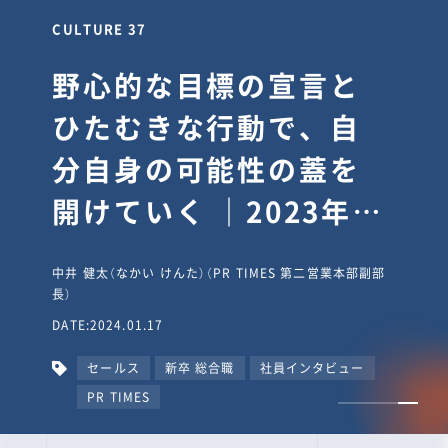
CULTURE 30
逆境では自分のスタン
スを変え“予想を裏切
り、期待を超える”【真
輔塾・前編】
山田真輔（やまだ しんすけ）（執行役員 兼 Jooto事業部
長）
DATE:2023.09.08
カルチャー
CxO
キャリア入社
Jooto