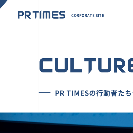
CORPORATE SITE
CULTUR
PR TIMESの行動者た