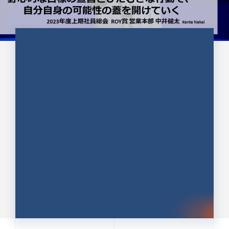
CULTURE 37
野心的な目標の宣言とひたむきな
行動で、自分自身の可能性の蓋を
開けていく ｜2023年度上期社...
中井 健太（なかい けんた）（PR TIMES 第二営業本
部副部長）
DATE:2024.01.17
セールス
新卒 総合職
社員インタビュー
PR TIMES