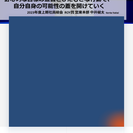
CULTURE 37
野心的な目標の宣言とひたむきな
行動で、自分自身の可能性の蓋を
開けていく ｜2023年度上期社...
中井 健太（なかい けんた）（PR TIMES 第二営業本
部副部長）
DATE:2024.01.17
セールス
新卒 総合職
社員インタビュー
PR TIMES