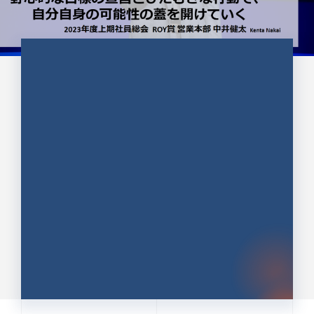
CULTURE 37
野心的な目標の宣言とひたむきな
行動で、自分自身の可能性の蓋を
開けていく ｜2023年度上期社...
中井 健太（なかい けんた）（PR TIMES 第二営業本
部副部長）
DATE:2024.01.17
セールス
新卒 総合職
社員インタビュー
PR TIMES