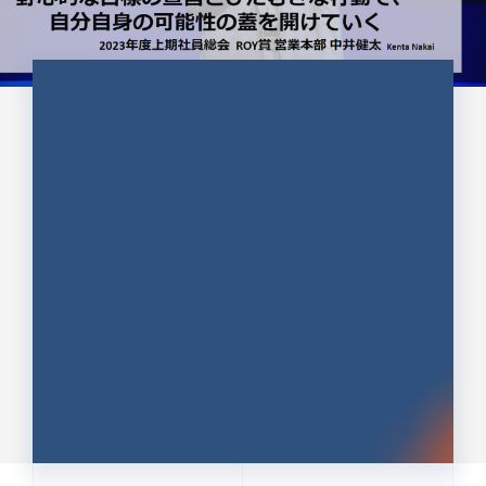
CULTURE 37
野心的な目標の宣言とひたむきな
行動で、自分自身の可能性の蓋を
開けていく ｜2023年度上期社...
中井 健太（なかい けんた）（PR TIMES 第二営業本
部副部長）
DATE:2024.01.17
セールス
新卒 総合職
社員インタビュー
PR TIMES