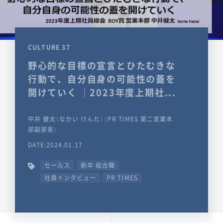
CULTURE 37
野心的な目標の宣言とひたむきな
行動で、自分自身の可能性の蓋を
開けていく ｜2023年度上期社...
中井 健太（なかい けんた）（PR TIMES 第二営業本
部副部長）
DATE:2024.01.17
セールス
新卒 総合職
社員インタビュー
PR TIMES