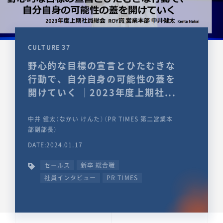
CULTURE 37
野心的な目標の宣言とひたむきな
行動で、自分自身の可能性の蓋を
開けていく ｜2023年度上期社...
中井 健太（なかい けんた）（PR TIMES 第二営業本
部副部長）
DATE:2024.01.17
セールス
新卒 総合職
社員インタビュー
PR TIMES