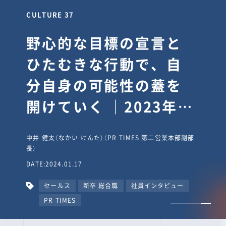
CULTURE 30
逆境では自分のスタン
スを変え“予想を裏切
り、期待を超える”【真
輔塾・前編】
山田真輔（やまだ しんすけ）（執行役員 兼 Jooto事業部
長）
DATE:2023.09.08
カルチャー
CxO
キャリア入社
Jooto