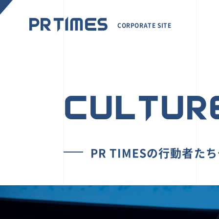
CORPORATE SITE
CULTUR
PR TIMESの行動者た