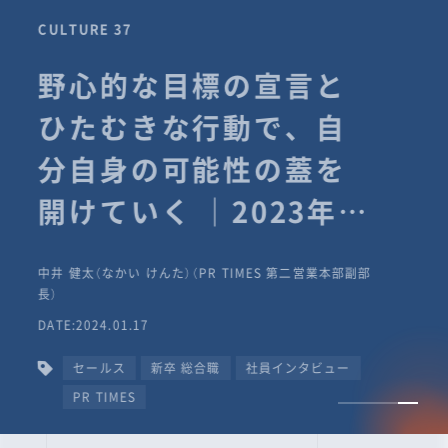
CULTURE 37
野心的な目標の宣言と
ひたむきな行動で、自
分自身の可能性の蓋を
開けていく ｜2023年度
上期社員総会受賞イン
中井 健太（なかい けんた）（PR TIMES 第二営業本部副部
タビュー #PR
長）
DATE:2024.01.17
TIMESな人たち
セールス
新卒 総合職
社員インタビュー
PR TIMES