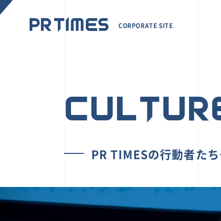
CORPORATE SITE
CULTUR
PR TIMESの行動者た