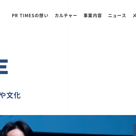
PR TIMESの想い
カルチャー
事業内容
ニュース
E
ちや文化