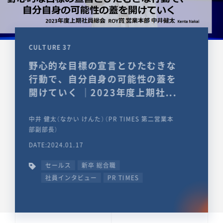
CULTURE 37
野心的な目標の宣言とひたむきな
行動で、自分自身の可能性の蓋を
開けていく ｜2023年度上期社...
中井 健太（なかい けんた）（PR TIMES 第二営業本
部副部長）
DATE:2024.01.17
セールス
新卒 総合職
社員インタビュー
PR TIMES