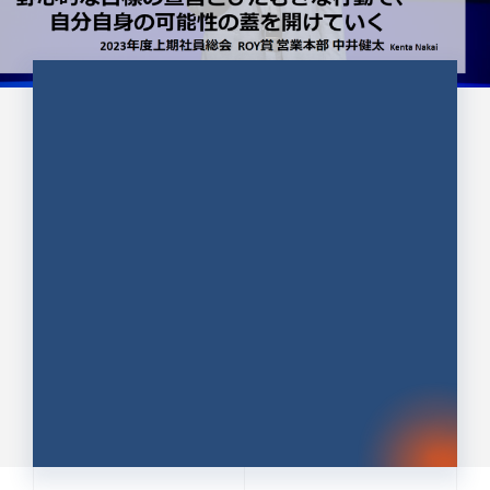
CULTURE 37
野心的な目標の宣言とひたむきな
行動で、自分自身の可能性の蓋を
開けていく ｜2023年度上期社...
中井 健太（なかい けんた）（PR TIMES 第二営業本
部副部長）
DATE:2024.01.17
セールス
新卒 総合職
社員インタビュー
PR TIMES