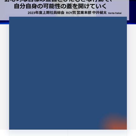
CULTURE 37
野心的な目標の宣言とひたむきな
行動で、自分自身の可能性の蓋を
開けていく ｜2023年度上期社...
中井 健太（なかい けんた）（PR TIMES 第二営業本
部副部長）
DATE:2024.01.17
セールス
新卒 総合職
社員インタビュー
PR TIMES