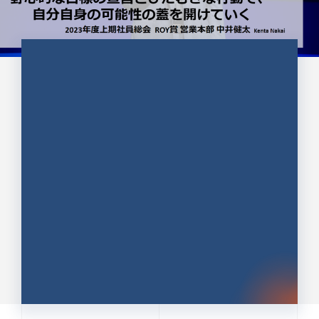
CULTURE 37
野心的な目標の宣言とひたむきな
行動で、自分自身の可能性の蓋を
開けていく ｜2023年度上期社...
中井 健太（なかい けんた）（PR TIMES 第二営業本
部副部長）
DATE:2024.01.17
セールス
新卒 総合職
社員インタビュー
PR TIMES