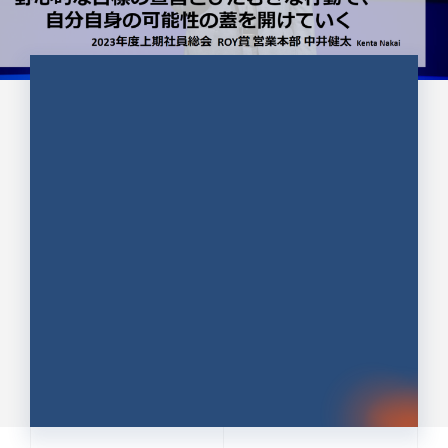
CULTURE 37
野心的な目標の宣言とひたむきな
行動で、自分自身の可能性の蓋を
開けていく ｜2023年度上期社...
中井 健太（なかい けんた）（PR TIMES 第二営業本
部副部長）
DATE:2024.01.17
セールス
新卒 総合職
社員インタビュー
PR TIMES