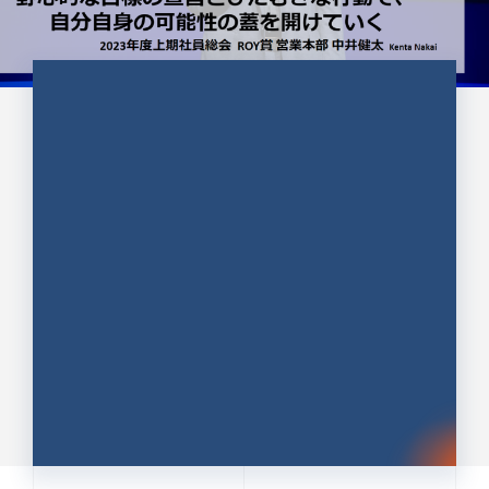
CULTURE 37
野心的な目標の宣言とひたむきな
行動で、自分自身の可能性の蓋を
開けていく ｜2023年度上期社...
中井 健太（なかい けんた）（PR TIMES 第二営業本
部副部長）
DATE:2024.01.17
セールス
新卒 総合職
社員インタビュー
PR TIMES