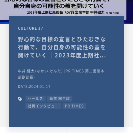
CULTURE 37
野心的な目標の宣言とひたむきな
行動で、自分自身の可能性の蓋を
開けていく ｜2023年度上期社...
中井 健太（なかい けんた）（PR TIMES 第二営業本
部副部長）
DATE:2024.01.17
セールス
新卒 総合職
社員インタビュー
PR TIMES