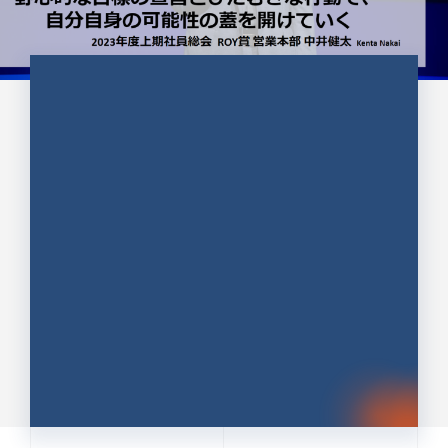
CULTURE 37
野心的な目標の宣言とひたむきな
行動で、自分自身の可能性の蓋を
開けていく ｜2023年度上期社...
中井 健太（なかい けんた）（PR TIMES 第二営業本
部副部長）
DATE:2024.01.17
セールス
新卒 総合職
社員インタビュー
PR TIMES