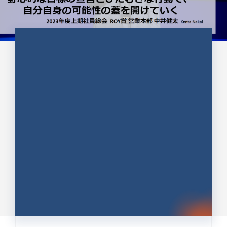
CULTURE 37
野心的な目標の宣言とひたむきな
行動で、自分自身の可能性の蓋を
開けていく ｜2023年度上期社...
中井 健太（なかい けんた）（PR TIMES 第二営業本
部副部長）
DATE:2024.01.17
セールス
新卒 総合職
社員インタビュー
PR TIMES