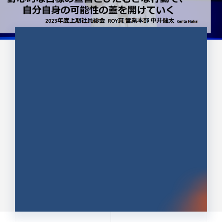
CULTURE 37
野心的な目標の宣言とひたむきな
行動で、自分自身の可能性の蓋を
開けていく ｜2023年度上期社...
中井 健太（なかい けんた）（PR TIMES 第二営業本
部副部長）
DATE:2024.01.17
セールス
新卒 総合職
社員インタビュー
PR TIMES