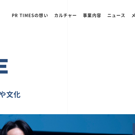
PR TIMESの想い
カルチャー
事業内容
ニュース
E
ちや文化