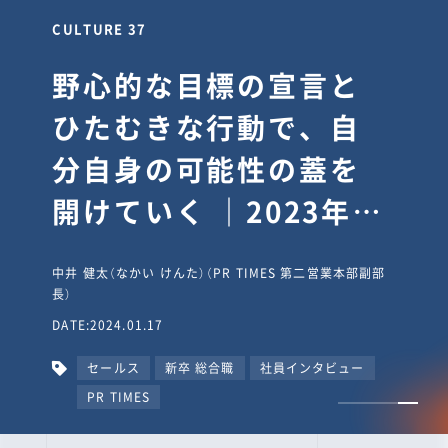
CULTURE 37
野心的な目標の宣言と
ひたむきな行動で、自
分自身の可能性の蓋を
開けていく ｜2023年度
上期社員総会受賞イン
中井 健太（なかい けんた）（PR TIMES 第二営業本部副部
タビュー #PR
長）
DATE:2024.01.17
TIMESな人たち
セールス
新卒 総合職
社員インタビュー
PR TIMES