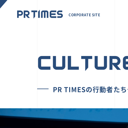
CORPORATE SITE
CULTUR
PR TIMESの行動者た