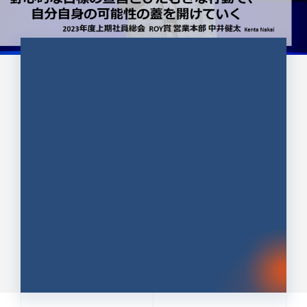
CULTURE 37
野心的な目標の宣言とひたむきな
行動で、自分自身の可能性の蓋を
開けていく ｜2023年度上期社...
中井 健太（なかい けんた）（PR TIMES 第二営業本
部副部長）
DATE:2024.01.17
セールス
新卒 総合職
社員インタビュー
PR TIMES