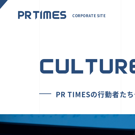
CORPORATE SITE
CULTUR
PR TIMESの行動者た