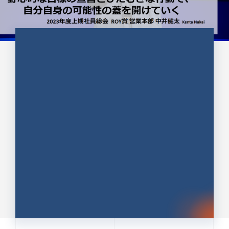
CULTURE 37
野心的な目標の宣言とひたむきな
行動で、自分自身の可能性の蓋を
開けていく ｜2023年度上期社...
中井 健太（なかい けんた）（PR TIMES 第二営業本
部副部長）
DATE:2024.01.17
セールス
新卒 総合職
社員インタビュー
PR TIMES