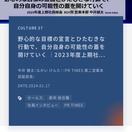
CULTURE 37
野心的な目標の宣言とひたむきな
行動で、自分自身の可能性の蓋を
開けていく ｜2023年度上期社...
中井 健太（なかい けんた）（PR TIMES 第二営業本
部副部長）
DATE:2024.01.17
セールス
新卒 総合職
社員インタビュー
PR TIMES