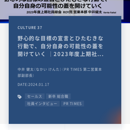
CULTURE 37
野心的な目標の宣言とひたむきな
行動で、自分自身の可能性の蓋を
開けていく ｜2023年度上期社...
中井 健太（なかい けんた）（PR TIMES 第二営業本
部副部長）
DATE:2024.01.17
セールス
新卒 総合職
社員インタビュー
PR TIMES