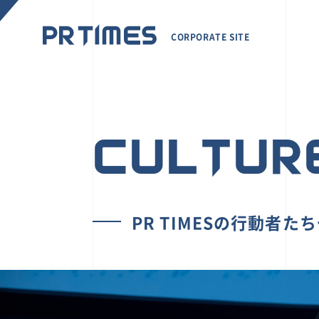
CORPORATE SITE
CULTUR
PR TIMESの行動者た