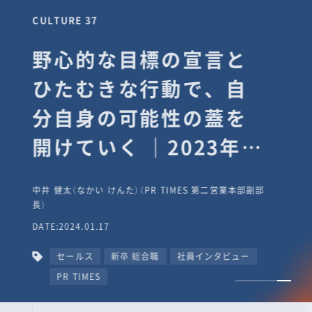
CULTURE 37
野心的な目標の宣言と
ひたむきな行動で、自
分自身の可能性の蓋を
開けていく ｜2023年度
上期社員総会受賞イン
中井 健太（なかい けんた）（PR TIMES 第二営業本部副部
タビュー #PR
長）
DATE:2024.01.17
TIMESな人たち
セールス
新卒 総合職
社員インタビュー
PR TIMES